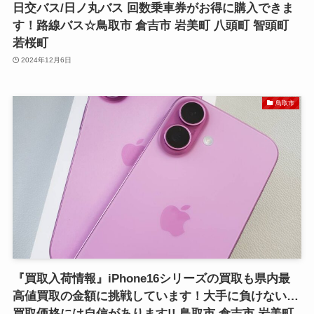
日交バス/日ノ丸バス 回数乗車券がお得に購入できま
す！路線バス☆鳥取市 倉吉市 岩美町 八頭町 智頭町
若桜町
2024年12月6日
鳥取市
『買取入荷情報』iPhone16シリーズの買取も県内最
高値買取の金額に挑戦しています！大手に負けない…
買取価格には自信があります!! 鳥取市 倉吉市 岩美町