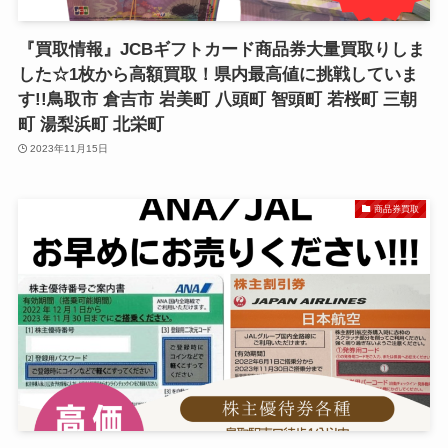
『買取情報』JCBギフトカード商品券大量買取りしま
した☆1枚から高額買取！県内最高値に挑戦していま
す!!鳥取市 倉吉市 岩美町 八頭町 智頭町 若桜町 三朝
町 湯梨浜町 北栄町
2023年11月15日
商品券買取