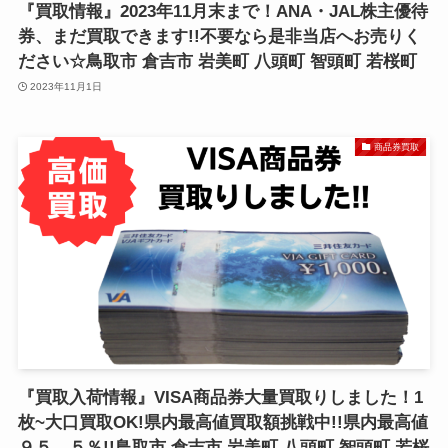
『買取情報』2023年11月末まで！ANA・JAL株主優待
券、まだ買取できます!!不要なら是非当店へお売りく
ださい☆鳥取市 倉吉市 岩美町 八頭町 智頭町 若桜町
2023年11月1日
商品券買取
『買取入荷情報』VISA商品券大量買取りしました！1
枚~大口買取OK!県内最高値買取額挑戦中!!県内最高値
９５．５％!!鳥取市 倉吉市 岩美町 八頭町 智頭町 若桜