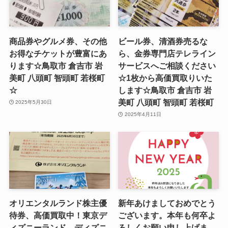
商品券やグルメ券、その他
ビール券、清酒券売るな
お得なチケットが豊富にあ
ら、金券専門店テレライン
ります☆鳥取市 倉吉市 岩
サービスへご相談ください
美町 八頭町 智頭町 若桜町
☆1枚から高価買取りいた
☆
します☆鳥取市 倉吉市 岩
美町 八頭町 智頭町 若桜町
2025年5月30日
2025年4月11日
オリエンタルランド株主優
新年あけましておめでとう
待券、高価買取中！東京デ
ございます。本年も何卒よ
ィズニーランド、ディズニ
ろしくお願い申し上げま